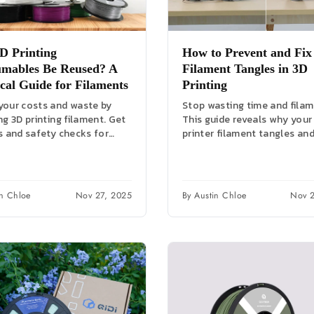
D Printing
How to Prevent and Fix
mables Be Reused? A
Filament Tangles in 3D
ical Guide for Filaments
Printing
your costs and waste by
Stop wasting time and filam
ng 3D printing filament. Get
This guide reveals why your
s and safety checks for
printer filament tangles an
TG, and nylon to...
you exactly how to prevent a
in Chloe
Nov 27, 2025
By Austin Chloe
Nov 