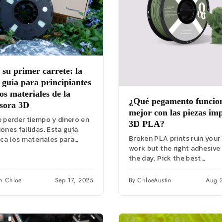
 su primer carrete: la
 guía para principiantes
os materiales de la
¿Qué pegamento funcio
sora 3D
mejor con las piezas im
e perder tiempo y dinero en
3D PLA?
ones fallidas. Esta guía
Broken PLA prints ruin your
ica los materiales para
work but the right adhesive
oras 3D, comparando PLA,
the day. Pick the best
 ABS...
cyanoacrylate glue or epoxy
in Chloe
Sep 17, 2025
By ChloeAustin
Aug 