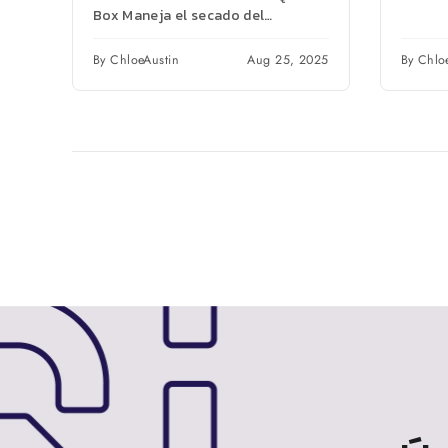
Box Maneja el secado del
filamento, el cambio automático
de carrete y la detección de
By ChloeAustin
Aug 25, 2025
By Chlo
obstrucciones...