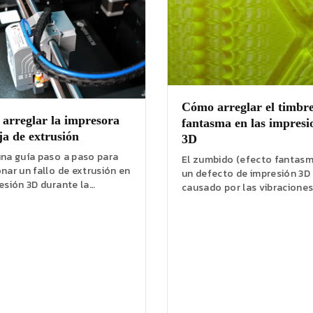
Cómo arreglar el timbre
arreglar la impresora
fantasma en las impresi
ja de extrusión
3D
una guía paso a paso para
El zumbido (efecto fantasm
nar un fallo de extrusión en
un defecto de impresión 3D
esión 3D durante la
causado por las vibraciones
ón. Diagnostica el
máquina. Para solucionarlo,
to,...
primero asegúrese de...