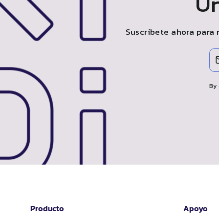
Ún
Suscríbete ahora para 
INGRESE
SUSCRIBIR
SU
CORREO
ELECTRÓNICO
By 
Producto
Apoyo