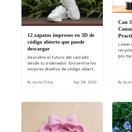
Can 3
Consu
12 zapatos impresos en 3D de
Pract
código abierto que puede
Lower 
descargar
recycli
pro tip
Descubre el futuro del calzado
PLA, PE
desde tu ordenador. Encuentra los
mejores diseños de código abierto
para zapatos impresos en 3D y
aprende...
By AustinChloe
Apr 08, 2026
By Aust