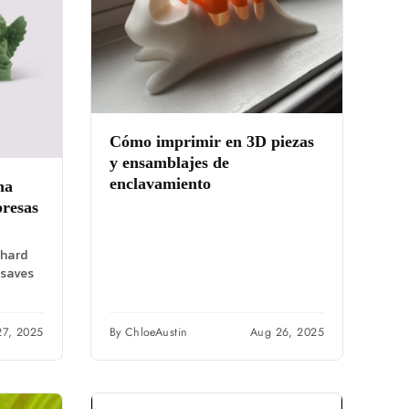
Cómo imprimir en 3D piezas
y ensamblajes de
enclavamiento
na
presas
 hard
 saves
 to...
27, 2025
By ChloeAustin
Aug 26, 2025