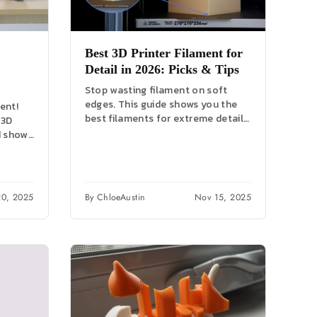
Best 3D Printer Filament for
Detail in 2026: Picks & Tips
Stop wasting filament on soft
edges. This guide shows you the
ent!
best filaments for extreme detail,
 3D
plus 5 tuning tips for perfectly...
d shows
nd...
20, 2025
By ChloeAustin
Nov 15, 2025