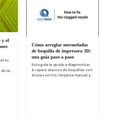
 y el
Cómo arreglar mermeladas
ones
de boquilla de impresora 3D:
una guía paso a paso
a) es
Esta guía le ayuda a diagnosticar
& repare atascos de boquillas con
 de la
tirones en frío, limpieza manual y
consejos para evitar futuras...