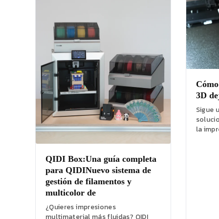
Cómo 
3D de
Sigue 
solucio
la impr
impresi
filamen
QIDI Box
:Una guía completa
para
QIDI
Nuevo sistema de
gestión de filamentos y
multicolor de
¿Quieres impresiones
multimaterial más fluidas? QIDI