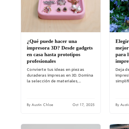
¿Qué puede hacer una
Elegir
impresora 3D? Desde gadgets
mejor
en casa hasta prototipos
para l
profesionales
impre
Convierte tus ideas en piezas
Deja d
duraderas impresas en 3D. Domina
impresi
la selección de materiales,
simplif
encuentra modelos fiables y
impres
utiliza un flujo de...
PETG y
By Austin Chloe
Oct 17, 2025
By Aust