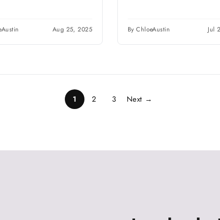
eAustin
Aug 25, 2025
By ChloeAustin
Jul 
1
2
3
Next →