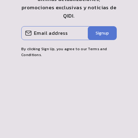
promociones exclusivas y noticias de
QIDI
.
INGRESE
SUSCRIBIR
Signup
SU
CORREO
ELECTRÓNICO
By clicking Sign Up, you agree to our Terms and
Conditions.