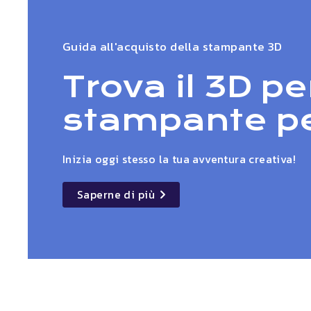
Guida all'acquisto della stampante 3D
Trova il 3D pe
stampante per
Inizia oggi stesso la tua avventura creativa!
Saperne di più
details