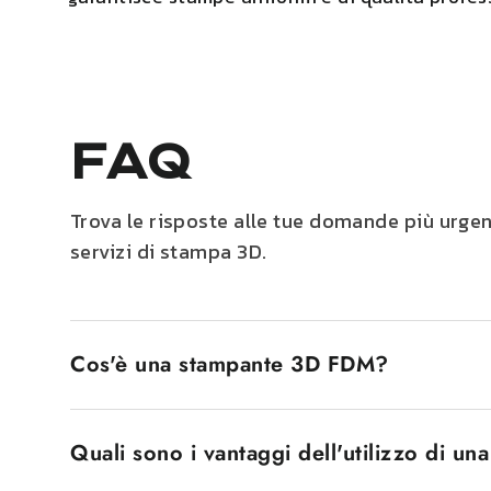
FAQ
Trova le risposte alle tue domande più urgen
servizi di stampa 3D.
Cos'è una stampante 3D FDM?
Una stampante 3D FDM, nota anche come stampanti
strato per strato di filamento di plastica fusa. I
Quali sono i vantaggi dell'utilizzo di u
formare la forma di interesse. Uno dei motivi pe