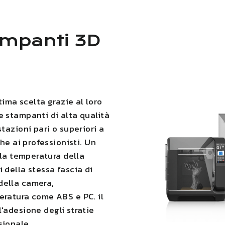
mpanti 3D
ma scelta grazie al loro
e stampanti di alta qualità
tazioni pari o superiori a
che ai professionisti. Un
lla temperatura della
 della stessa fascia di
della camera,
peratura come ABS e PC.
il
l'adesione degli strati
e
sionale.