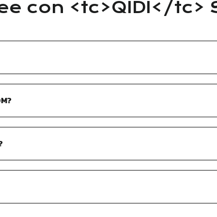
 idee con <tc>QIDI</tc
DM?
?