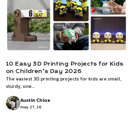
10 Easy 3D Printing Projects for Kids
on Children’s Day 2026
The easiest 3D printing projects for kids are small,
I
sturdy, one...
g
Austin Chloe
may 27, 26