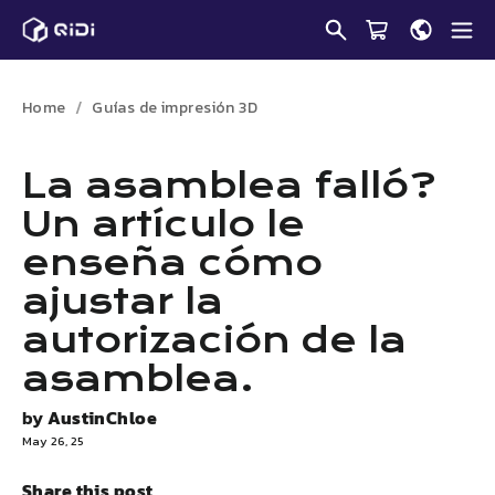
Saltar
al
contenido
Home
Guías de impresión 3D
La asamblea falló?
Un artículo le
enseña cómo
ajustar la
autorización de la
asamblea.
by
AustinChloe
May 26, 25
Share this post