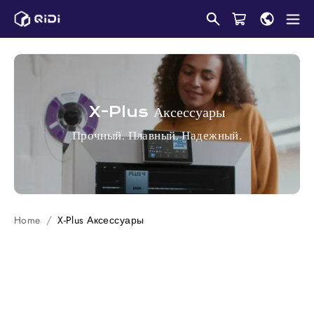
Пропустить
контент
X-Plus
Аксессуары
Прочный. Плавный. Надежный.
Home
X-Plus
Аксессуары