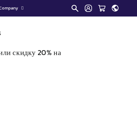
Company
в
или скидку 20% на