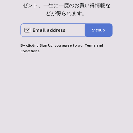
ゼント、一生に一度のお買い得情報な
どが得られます。
メ
購
Signup
ー
読
ル
す
を
る
入
By clicking Sign Up, you agree to our Terms and
力
Conditions.
し
て
く
だ
さ
い