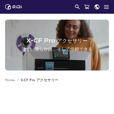
コ
ン
テ
ン
ツ
に
X-CF Pro
アクセサリー
ス
強く、滑らかに、そして信頼できる
キ
ッ
プ
し
ま
Home
X-CF Pro
アクセサリー
す