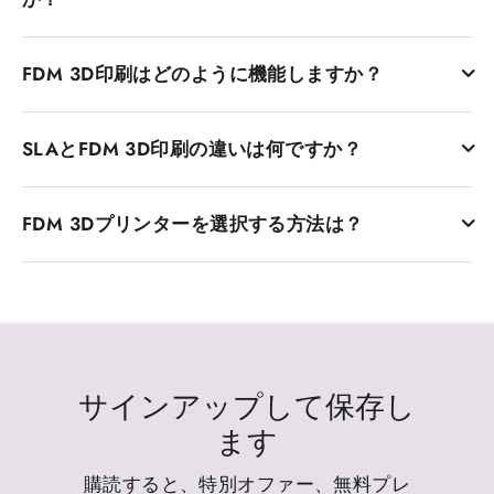
す。プラスチックフィラメントは、溶融するまで加熱さ
FDM 3Dプリンターにはいくつかの利点があります。 1つ目
れ、ノズルから押し出されて関心のある形状を形成しま
FDM 3D印刷はどのように機能しますか？
は、通常、他のタイプの3D印刷技術よりも費用対効果が高
す。 FDMプリンターが人気がある理由の1つは、それらが
いことです。この経済は、愛好家、教育者、専門家など、
安価で非常に使いやすいため、初心者とプロのユーザーの
FDM 3D印刷プロセスには、CADソフトウェアを使用して
幅広い市場にアクセスできるようにします。第二に、FDM
両方が広く使用しているためです。
SLAとFDM 3D印刷の違いは何ですか？
3Dモデルの設計が含まれます。設計の準備ができたら、ス
プリンターはユーザーフレンドリーであり、ABSやPLAな
ライシングソフトウェアを使用してモデルをさまざまなレ
どの困難な材料からエンジニアリンググレードの熱可塑性
SLAとFDMは、2つの異なる3D印刷技術です。主な違い
イヤーに変換します。次に、プリンターはプラスチックフ
プラスチックまで、幅広い材料に対応しています。これら
FDM 3Dプリンターを選択する方法は？
は、素材とプロセスです。 FDMプリンターは熱可塑性フィ
ィラメントを加熱し、ノズルを通して押し出し、スライス
のプリンターは多用途であり、プロトタイプから機能部品
ラメントを使用します。これは、溶けて押し出して層の敷
されたモデルに従って各レイヤーを置きます。レイヤーが
の設計まで、幅広いアプリケーションで使用できるように
印刷解像度、レイヤーの高さ、押出機とプラットフォーム
設層に押し出されます。 SLAプリンターは、各層を治すた
敷設されると、冷却して固化し、最終的なオブジェクトが
なります。生成された部品は強力であり、機械的使用に耐
の温度、印刷速度、フィラメント品質、ノズルサイズ、適
めにレーザーによって硬化する液体樹脂を使用します。
構築されます。この層ごとのメカニズムは、最終的なオブ
えることができます。ランニングコストも低く、危険な化
切なスライサー設定はすべて、最終的な印刷品質に影響し
SLAは通常、より良い解像度であり、表面はより滑らかで
ジェクトの形状と構造を制御します。
学物質を必要としないため、安全で操作が容易になりま
ます。デュアル押出、囲まれたビルドチャンバー、および
あるため、詳細で非常に複雑なデザインに非常に適してい
す。
自動キャリブレーション機能は、一貫性、精度、および信
ます。 FDMは、より強力で安価であるため、機能的なプロ
サインアップして保存し
頼性の向上にも役立ちます。
トタイプやより大きな部分により適しています。一般に、
ます
FDMはSLAプリンターとその材料に比べて安価です。
購読すると、特別オファー、無料プレ