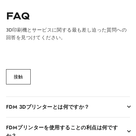
FAQ
3D印刷機とサービスに関する最も差し迫った質問への
回答を見つけてください。
接触
FDM 3Dプリンターとは何ですか？
融合堆積モデリングプリンターとしても知られるFDM 3Dプ
FDMプリンターを使用することの利点は何です
リンターは、溶融プラスチックフィラメントのレイヤーご
との堆積を介してオブジェクトを作成するプリンターで
か？