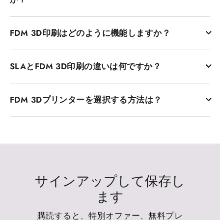
す。プラスチックフィラメントは、溶融するまで加熱さ
FDM 3Dプリンターにはいくつかの利点があります。 1つ目
れ、ノズルから押し出されて関心のある形状を形成しま
FDM 3D印刷はどのように機能しますか？
は、通常、他のタイプの3D印刷技術よりも費用対効果が高
す。 FDMプリンターが人気がある理由の1つは、それらが
いことです。この経済は、愛好家、教育者、専門家など、
安価で非常に使いやすいため、初心者とプロのユーザーの
FDM 3D印刷プロセスには、CADソフトウェアを使用して
幅広い市場にアクセスできるようにします。第二に、FDM
両方が広く使用しているためです。
SLAとFDM 3D印刷の違いは何ですか？
3Dモデルの設計が含まれます。設計の準備ができたら、ス
プリンターはユーザーフレンドリーであり、ABSやPLAな
ライシングソフトウェアを使用してモデルをさまざまなレ
どの困難な材料からエンジニアリンググレードの熱可塑性
SLAとFDMは、2つの異なる3D印刷技術です。主な違い
イヤーに変換します。次に、プリンターはプラスチックフ
プラスチックまで、幅広い材料に対応しています。これら
FDM 3Dプリンターを選択する方法は？
は、素材とプロセスです。 FDMプリンターは熱可塑性フィ
ィラメントを加熱し、ノズルを通して押し出し、スライス
のプリンターは多用途であり、プロトタイプから機能部品
ラメントを使用します。これは、溶けて押し出して層の敷
されたモデルに従って各レイヤーを置きます。レイヤーが
の設計まで、幅広いアプリケーションで使用できるように
印刷解像度、レイヤーの高さ、押出機とプラットフォーム
設層に押し出されます。 SLAプリンターは、各層を治すた
敷設されると、冷却して固化し、最終的なオブジェクトが
なります。生成された部品は強力であり、機械的使用に耐
の温度、印刷速度、フィラメント品質、ノズルサイズ、適
めにレーザーによって硬化する液体樹脂を使用します。
構築されます。この層ごとのメカニズムは、最終的なオブ
えることができます。ランニングコストも低く、危険な化
切なスライサー設定はすべて、最終的な印刷品質に影響し
SLAは通常、より良い解像度であり、表面はより滑らかで
ジェクトの形状と構造を制御します。
学物質を必要としないため、安全で操作が容易になりま
ます。デュアル押出、囲まれたビルドチャンバー、および
あるため、詳細で非常に複雑なデザインに非常に適してい
す。
自動キャリブレーション機能は、一貫性、精度、および信
ます。 FDMは、より強力で安価であるため、機能的なプロ
サインアップして保存し
頼性の向上にも役立ちます。
トタイプやより大きな部分により適しています。一般に、
ます
FDMはSLAプリンターとその材料に比べて安価です。
購読すると、特別オファー、無料プレ