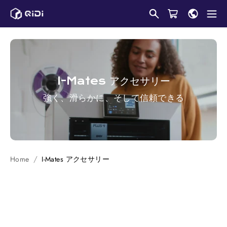
コ
ン
テ
ン
ツ
に
I-Mates
アクセサリー
ス
強く、滑らかに、そして信頼できる
キ
ッ
プ
し
ま
Home
I-Mates
アクセサリー
す