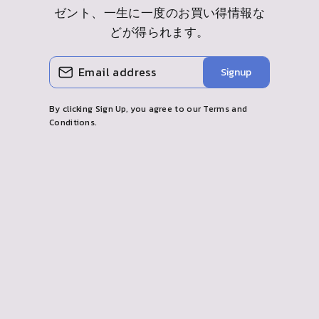
ゼント、一生に一度のお買い得情報な
どが得られます。
メ
購
Signup
ー
読
ル
す
を
る
入
By clicking Sign Up, you agree to our Terms and
力
Conditions.
し
て
く
だ
さ
い