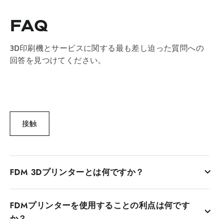
FAQ
3D印刷機とサービスに関する最も差し迫った質問への
回答を見つけてください。
接触
FDM 3Dプリンターとは何ですか？
融合堆積モデリングプリンターとしても知られるFDM 3Dプ
FDMプリンターを使用することの利点は何です
リンターは、溶融プラスチックフィラメントのレイヤーご
との堆積を介してオブジェクトを作成するプリンターで
か？