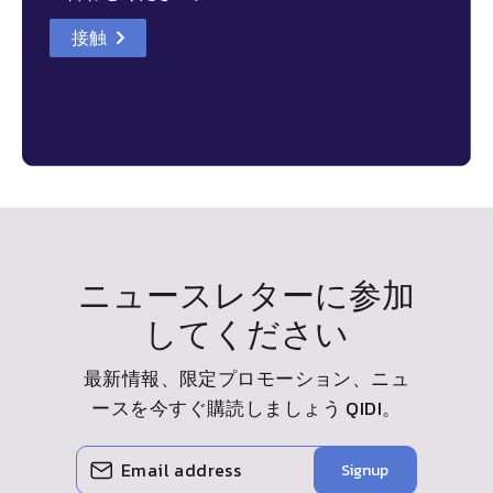
接触
details
ニュースレターに参加
してください
最新情報、限定プロモーション、ニュ
ースを今すぐ購読しましょう
QIDI
。
メ
購
Signup
ー
読