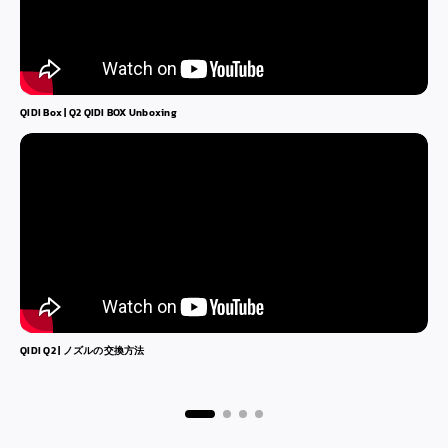
QIDI Box | Q2 QIDI BOX Unboxing
Q
QIDI Q2
| ノズルの交換方法
Q