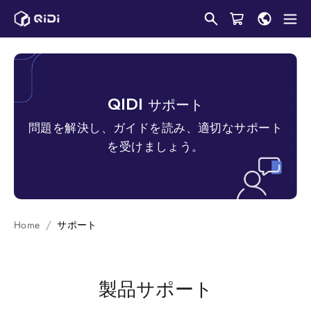
コ
ン
テ
ン
ツ
に
QIDI
サポート
ス
問題を解決し、ガイドを読み、適切なサポート
キ
を受けましょう。
ッ
プ
し
ま
Home
サポート
す
製品サポート