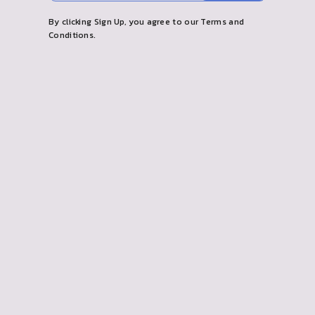
ル
す
By clicking Sign Up, you agree to our Terms and
を
る
Conditions.
入
力
し
て
く
だ
さ
い