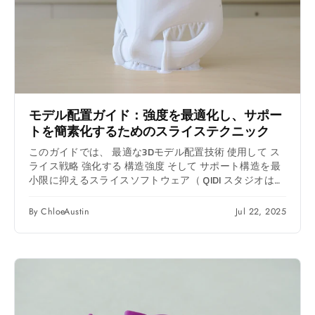
モデル配置ガイド：強度を最適化し、サポー
トを簡素化するためのスライステクニック
このガイドでは、 最適な3Dモデル配置技術 使用して ス
ライス戦略 強化する 構造強度 そして サポート構造を最
小限に抑えるスライスソフトウェア（ QIDI スタジオは改
善できる 機械的性能、 材料の無駄を減らす、 そして 印
刷時間を短縮機能的モデルと装飾的モデルの両方の実用
By ChloeAustin
Jul 22, 2025
的な例を示します。