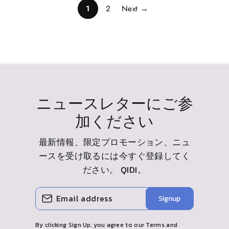
1
2
Next →
ニュースレターにご参
加ください
最新情報、限定プロモーション、ニュ
ースを受け取るには今すぐ登録してく
ださい。
QIDI
。
メ
購
Signup
ー
読
ル
す
を
る
入
By clicking Sign Up, you agree to our Terms and
力