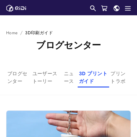
コ
ン
テ
ン
Home
3D印刷ガイド
ツ
ブログセンター
に
ス
キ
ッ
ブログセ
ユーザース
ニュ
3D プリント
プリン
プ
ンター
トーリー
ース
ガイド
トラボ
し
ま
す