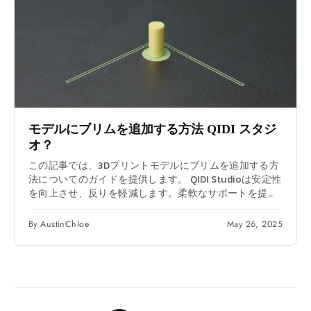
モデルにブリムを追加する方法
QIDI
スタジ
オ？
この記事では、3Dプリントモデルにブリムを追加する方
法についてのガイドを提供します。 QIDI Studioは安定性
を向上させ、反りを軽減します。柔軟なサポートを提供
する耳型ブリムなど、ブリムの設定とテクニックを網羅
し、より高精度なプリントを実現します。
By AustinChloe
May 26, 2025