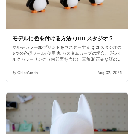
これまで以上に簡単になります。
モデルに色を付ける方法
QIDI
スタジオ？
マルチカラー3Dプリントをマスターする QIDI スタジオの
6つの必須ツール: 使用 丸 カスタムカーブの場合、 球 バ
ルクカラーリング（内部面を含む） 三角形 正確な顔の選
択のために、 高さ範囲 Z軸の色分けについては、 埋める
スマートエリア塗りつぶし、 ギャップフィル 細部まで完
By ChloeAustin
Aug 02, 2025
璧に仕上げます。フィラメントを装填し、色をマッピン
グして同期させるだけです。 QIDI BOX 鮮やかなプリン
ト – モノクロモデルを簡単に魅力的なアート作品に変身
させましょう。