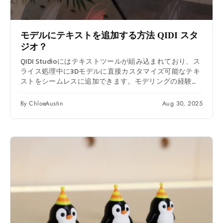
モデルにテキストを追加する方法
QIDI
スタ
ジオ？
QIDI Studioにはテキストツールが組み込まれており、ス
ライス処理中に3Dモデルに直接カスタマイズ可能なテキ
ストをシームレスに追加できます。モデリングの経験は
必要ありません。この機能は、印刷物にパーソナライ
ズ、ラベル付け、装飾を施すのに最適です。 使い方は、
By ChloeAustin
Aug 30, 2025
ツールバーの「T」アイコンをクリックするだけで、デ
フォルトのテキストを配置できます。その後、テキスト
の編集、フォント属性（サイズ、太さ、深さ、間隔）の
調整、フィラメントまたはカラーツールによる色の変
更、「Surround Surface（表面を囲む）」や「Surround
ではない」などの4つの配置モードからの選択が可能で
す。テキストは、彫刻効果のためのネガパーツに変換し
たり、モデルの表面と面一に保つためのモディファイア
として使用したりすることもできます。 この直感的なツ
ールにより、プロフェッショナルで機能的なテキスト要
素を 3D プリントに追加するプロセスが簡素化され、カ
スタムの詳細を使用してプロジェクトを強化することが