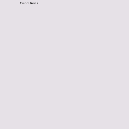
Conditions.
し
て
く
だ
さ
い