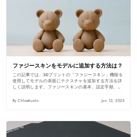
ファジースキンをモデルに追加する方法は？
この記事では、3Dプリントの「ファジースキン」機能を
使用してモデルの表面にテクスチャを追加する方法を詳
しく説明します。ファジースキンの基本、設定手順、パ
ラメータ調整、滑らかな領域を維持するためのモディフ
ァイアの使用法などについて説明します。これらのテク
By ChloeAustin
Jun 12, 2025
ニックにより、独特の触感と視覚効果を持つモデルを作
成できます。