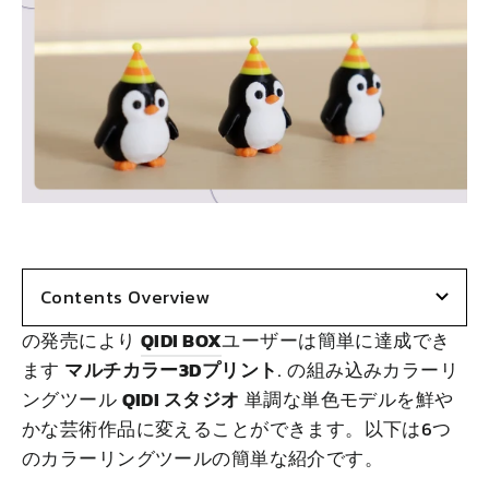
し
ー
留
ま
ト
め
す
Contents Overview
の発売により
QIDI BOX
ユーザーは簡単に達成でき
ます
マルチカラー3Dプリント
. の組み込みカラーリ
ングツール
QIDI
スタジオ
単調な単色モデルを鮮や
かな芸術作品に変えることができます。以下は6つ
のカラーリングツールの簡単な紹介です。