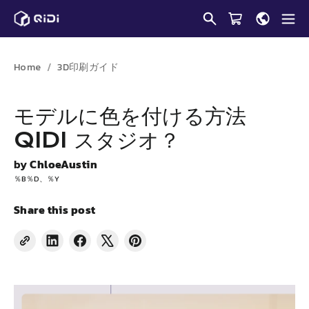
コ
ン
テ
ン
Home
3D印刷ガイド
ツ
に
モデルに色を付ける方法
ス
QIDI
スタジオ？
キ
ッ
by
ChloeAustin
プ
％b％d、％y
し
Share this post
ま
す
Share
Facebook
X
Pinterest
on
で
で
に
LinkedIn
共
ツ
ピ
有
イ
ン