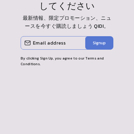
してください
最新情報、限定プロモーション、ニュ
ースを今すぐ購読しましょう
QIDI
。
メ
購
Signup
ー
読
ル
す
を
る
入
By clicking Sign Up, you agree to our Terms and
力
Conditions.
し
て
く
だ
さ
い