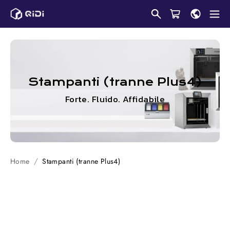
Salta
al
contenuto
Stampanti (tranne Plus4)
Forte. Fluido. Affidabile
Home
Stampanti (tranne Plus4)