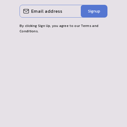
이
구
Signup
메
독
일
하
을
다
입
By clicking Sign Up, you agree to our Terms and
력
Conditions.
하
세
요