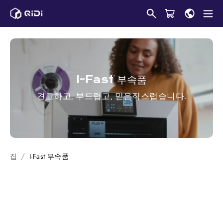
콘
텐
츠
로
건
너
I-Fast
부속품
뛰
견고하고, 부드럽고, 믿음직스럽습니다.
기
집
I-Fast
부속품