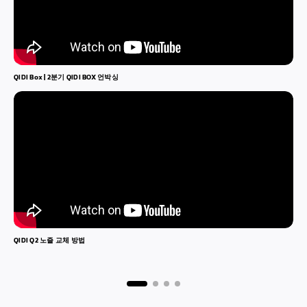
QIDI Box
| 2분기
QIDI BOX
언박싱
Q
QIDI Q2
노즐 교체 방법
Q