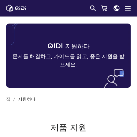
콘
텐
츠
로
건
너
QIDI
지원하다
뛰
문제를 해결하고, 가이드를 읽고, 좋은 지원을 받
기
으세요.
집
지원하다
제품 지원