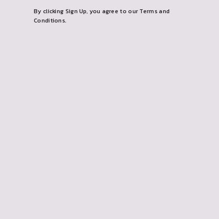
일
하
By clicking Sign Up, you agree to our Terms and
을
다
Conditions.
입
력
하
세
요