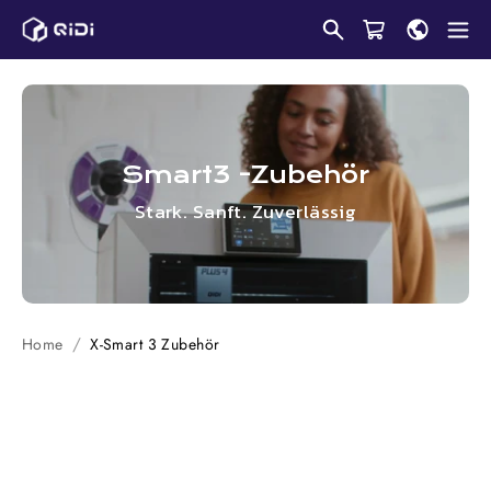
Überspringen
Sie
zu
Inhalten
Smart3 -Zubehör
Stark. Sanft. Zuverlässig
Home
X-Smart 3
Zubehör