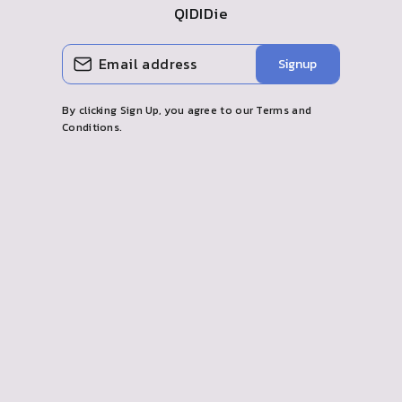
QIDI
Die
GEBEN
ABONNIEREN
Signup
SIE
IHRE
E
-
By clicking Sign Up, you agree to our Terms and
MAIL
Conditions.
EIN