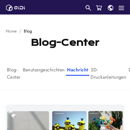
Überspringen
Sie
zu
Inhalten
Home
Blog
Blog-Center
Blog-
Benutzergeschichten
Nachricht
3D-
Center
Druckanleitungen