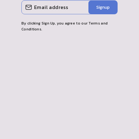
Geben
Abonnieren
Signup
Sie
Ihre
By clicking Sign Up, you agree to our Terms and
E
Conditions.
-
Mail
ein