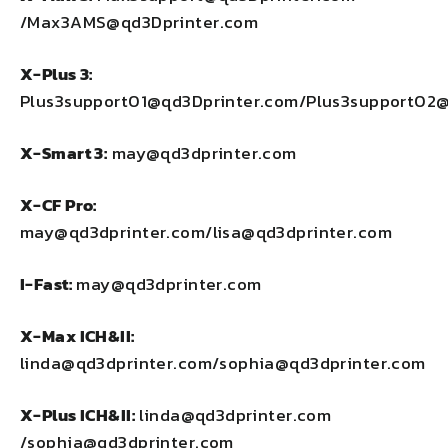
/Max3AMS@qd3Dprinter.com
X-Plus
3:
Plus3support01@qd3Dprinter.com/Plus3support02
X-Smart 3
:
may@qd3dprinter.com
X-CF Pro
:
may@qd3dprinter.com/lisa@qd3dprinter.com
I-Fast
:
may@qd3dprinter.com
X-Max
ICH&II
:
linda@qd3dprinter.com/sophia@qd3dprinter.com
X-Plus
ICH&II:
linda@qd3dprinter.com
/sophia@qd3dprinter.com