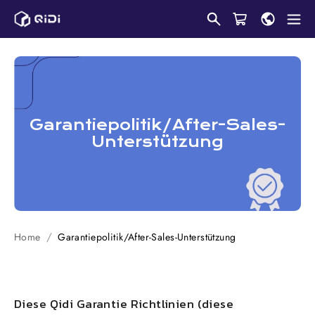
Überspringen
Sie
zu
Inhalten
Garantiepolitik/After-Sales-
Unterstützung
Home
Garantiepolitik/After-Sales-Unterstützung
Diese
Qidi
Garantie Richtlinien (diese