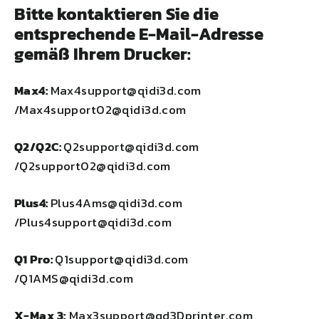
Bitte kontaktieren Sie die
entsprechende E-Mail-Adresse
gemäß Ihrem Drucker:
Max4:
Max4support@qidi3d.com
/Max4support02@qidi3d.com
Q2/Q2C:
Q2support@qidi3d.com
/Q2support02@qidi3d.com
Plus4
:
Plus4Ams@qidi3d.com
/Plus4support@qidi3d.com
Q1 Pro
:
Q1support@qidi3d.com
/Q1AMS@qidi3d.com
X-Max 3
:
Max3support@qd3Dprinter.com