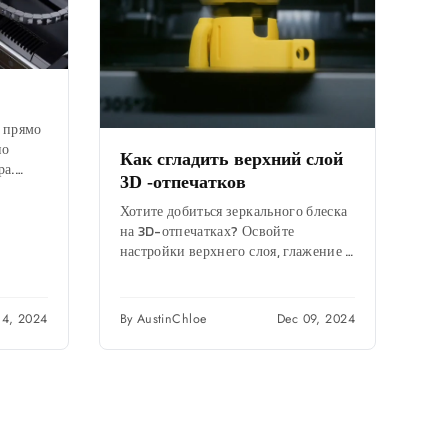
 прямо
но
Как сгладить верхний слой
ра.
3D -отпечатков
ность
Хотите добиться зеркального блеска
ство +
на 3D-отпечатках? Освойте
настройки верхнего слоя, глажение и
специальные приемы, подходящие
для каждого материала, чтобы
устранить пробелы и...
14, 2024
By AustinChloe
Dec 09, 2024