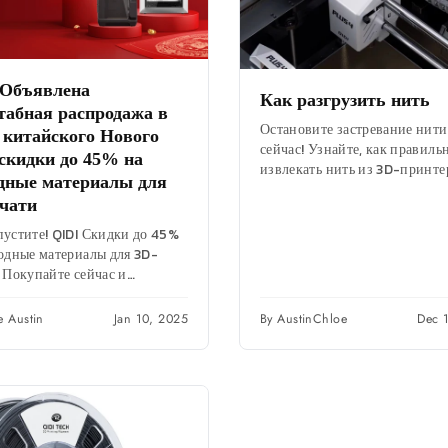
Объявлена ​​
Как разгрузить нить
абная распродажа в
Остановите застревание нити
 китайского Нового
сейчас! Узнайте, как правиль
 скидки до 45% на
извлекать нить из 3D-принте
дные материалы для
Предотвратите засоры. &И
чати
поддерживайте работоспособ
принтера. Пошаговое руковод
пустите! QIDI Скидки до 45%
устранение...
ходные материалы для 3D-
 ​​Покупайте сейчас и
ьзуйтесь потрясающими
жениями на нити, сопла и
e Austin
Jan 10, 2025
By AustinChloe
Dec 
ры!