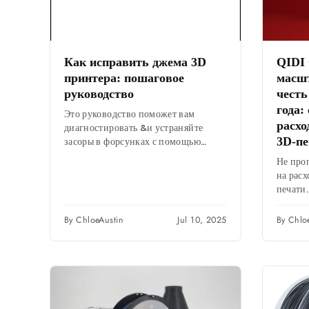
Как исправить джема 3D
QIDI
принтера: пошаговое
масшт
руководство
честь
года:
Это руководство поможет вам
расхо
диагностировать &и устраняйте
засоры в форсунках с помощью
3D-пе
холодной протяжки, ручной очистки
Не про
и советов по предотвращению
на рас
будущих засоров.
печати.
воспол
предло
By ChloeAustin
Jul 10, 2025
By Chlo
принте