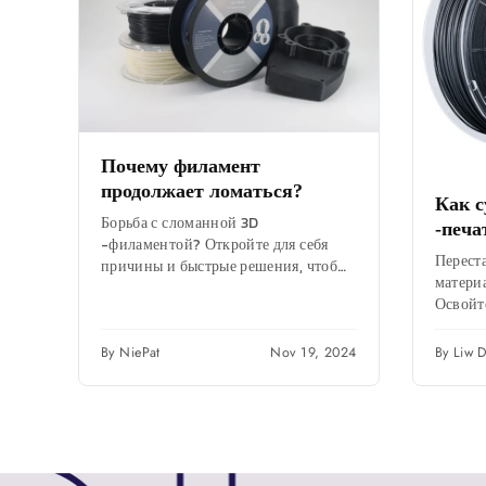
Почему филамент
продолжает ломаться?
Как с
Борьба с сломанной 3D
-печа
-филаментой? Откройте для себя
Переста
причины и быстрые решения, чтобы
матери
ваши отпечатки были
Освойт
безупречными. Нажмите, чтобы
сушки 
решить свои проблемы...
преобр
By NiePat
Nov 19, 2024
By Liw 
уже...