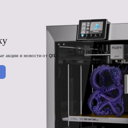
ку
ые акции и новости от
QIDI
.