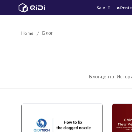
Пропустить
Sale
🔥Printe
контент
Home
Блог
Блог-центр
Истор