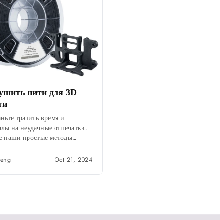
ушить нити для 3D
ти
ньте тратить время и
алы на неудачные отпечатки.
е наши простые методы
любого типа филамента и
азите свой опыт 3D-печати
Deng
Oct 21, 2024