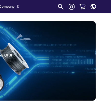
Company
s QIDI.