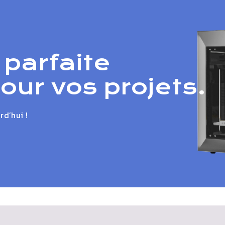
 parfaite
ur vos projets.
d’hui !