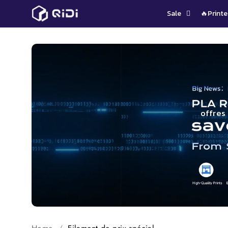
Passer
Sale
🔥Printe
au
contenu
offres