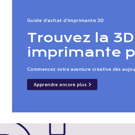
Guide d'achat d'imprimante 3D
Trouvez la 3D
imprimante po
Commencez votre aventure créative dès aujour
Apprendre encore plus
details