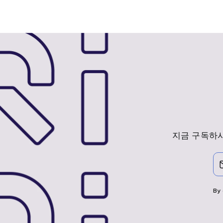
지금 구독하시
이
구
메
독
일
하
을
다
입
By 
력
하
세
요