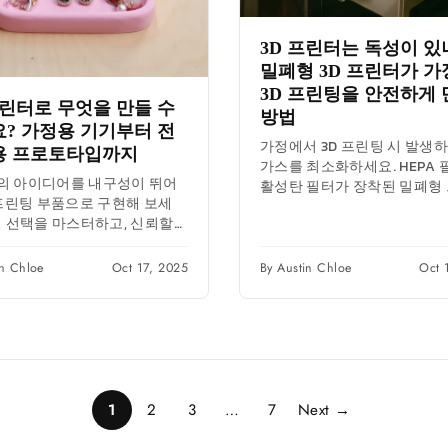
3D 프린터는 독성이 있
밀폐형 3D 프린터가 
3D 프린팅을 안전하게
프린터로 무엇을 만들 수
방법
? 가정용 기기부터 전
가정에서 3D 프린팅 시 발생
용 프로토타입까지
가스를 최소화하세요. HEPA
의 아이디어를 내구성이 뛰어
활성탄 필터가 장착된 밀폐형
 프린팅 부품으로 구현해 보세
를 사용하고, 환기를 잘 시켜 
재 선택을 마스터하고, 신뢰할
전하고 깨끗한...
 모델을 찾고, 간소화된 워크플
활용하여 빠르고 효과적인...
in Chloe
Oct 17, 2025
By Austin Chloe
Oct 
1
2
3
…
7
Next →