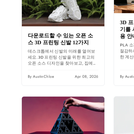
3D 
기를 
다운로드할 수 있는 오픈 소
용 안
스 3D 프린팅 신발 12가지
PLA 
절감하세
데스크톱에서 신발의 미래를 열어보
한 계산
세요. 3D 프린팅 신발을 위한 최고의
수 있습
오픈 소스 디자인을 찾아보고, 집에서
시를...
내구성이 뛰어난 맞춤형 신발을 만드
는 방법을 배워보세요.
By AustinChloe
Apr 08, 2026
By Aust