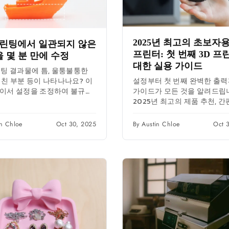
2025년 최고의 초보자용
프린팅에서 일관되지 않은
프린터: 첫 번째 3D 프
 몇 분 만에 수정
대한 실용 가이드
린팅 결과물에 틈, 울퉁불퉁한
설정부터 첫 번째 완벽한 출력
거친 부분 등이 나타나나요? 이
가이드가 모든 것을 알려드립
라이서 설정을 조정하여 불규칙
2025년 최고의 제품 추천, 간
 문제를 완전히 해결하세요. &
정 방법, 그리고 일반적인 인
출력을...
대한...
in Chloe
Oct 30, 2025
By Austin Chloe
Oct 