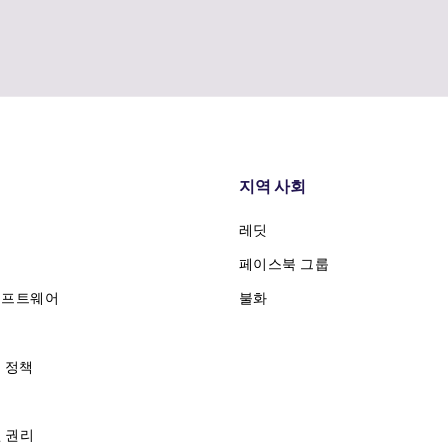
지역 사회
레딧
페이스북 그룹
소프트웨어
불화
송
불 정책
 권리