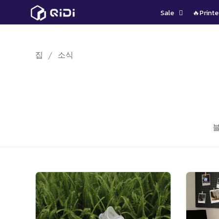
콘
Sale
🔥Printe
텐
츠
로
집
소식
건
너
뛰
기