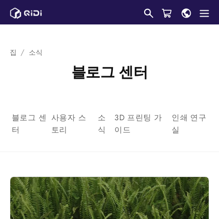
콘
텐
츠
로
집
소식
건
블로그 센터
너
뛰
기
블로그 센
사용자 스
소
3D 프린팅 가
인쇄 연구
터
토리
식
이드
실